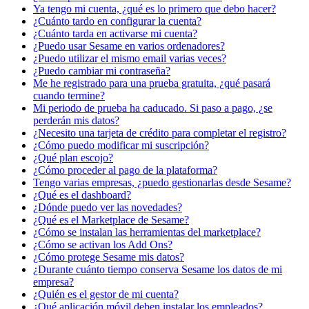
Ya tengo mi cuenta, ¿qué es lo primero que debo hacer?
¿Cuánto tardo en configurar la cuenta?
¿Cuánto tarda en activarse mi cuenta?
¿Puedo usar Sesame en varios ordenadores?
¿Puedo utilizar el mismo email varias veces?
¿Puedo cambiar mi contraseña?
Me he registrado para una prueba gratuita, ¿qué pasará
cuando termine?
Mi periodo de prueba ha caducado. Si paso a pago, ¿se
perderán mis datos?
¿Necesito una tarjeta de crédito para completar el registro?
¿Cómo puedo modificar mi suscripción?
¿Qué plan escojo?
¿Cómo proceder al pago de la plataforma?
Tengo varias empresas, ¿puedo gestionarlas desde Sesame?
¿Qué es el dashboard?
¿Dónde puedo ver las novedades?
¿Qué es el Marketplace de Sesame?
¿Cómo se instalan las herramientas del marketplace?
¿Cómo se activan los Add Ons?
¿Cómo protege Sesame mis datos?
¿Durante cuánto tiempo conserva Sesame los datos de mi
empresa?
¿Quién es el gestor de mi cuenta?
¿Qué aplicación móvil deben instalar los empleados?