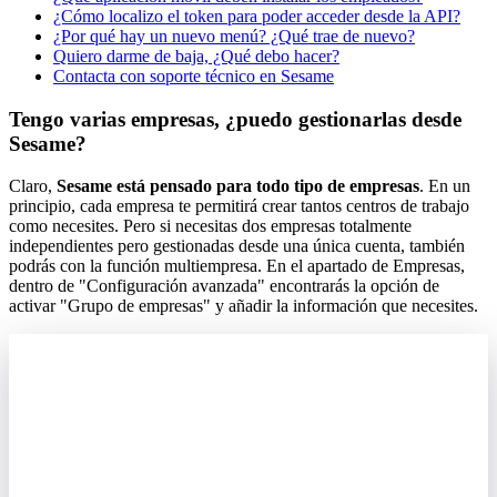
¿Cómo localizo el token para poder acceder desde la API?
¿Por qué hay un nuevo menú? ¿Qué trae de nuevo?
Quiero darme de baja, ¿Qué debo hacer?
Contacta con soporte técnico en Sesame
Tengo varias empresas, ¿puedo gestionarlas desde
Sesame?
Claro
,
Sesame
est
á
pensado
para
todo
tipo
de
empresas
.
En
un
principio
,
cada
empresa
te
permitir
á
crear
tantos
centros
de
trabajo
como
necesites
.
Pero
si
necesitas
dos
empresas
totalmente
independientes
pero
gestionadas
desde
una
ú
nica
cuenta
,
tambi
é
n
podr
á
s
con
la
funci
ó
n
multiempresa
.
En
el
apartado
de
Empresas
,
dentro
de
"
Configuraci
ó
n
avanzada
"
encontrar
á
s
la
opci
ó
n
de
activar
"
Grupo
de
empresas
"
y
a
ñ
adir
la
informaci
ó
n
que
necesites
.