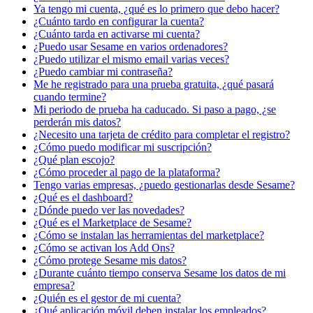
Ya tengo mi cuenta, ¿qué es lo primero que debo hacer?
¿Cuánto tardo en configurar la cuenta?
¿Cuánto tarda en activarse mi cuenta?
¿Puedo usar Sesame en varios ordenadores?
¿Puedo utilizar el mismo email varias veces?
¿Puedo cambiar mi contraseña?
Me he registrado para una prueba gratuita, ¿qué pasará
cuando termine?
Mi periodo de prueba ha caducado. Si paso a pago, ¿se
perderán mis datos?
¿Necesito una tarjeta de crédito para completar el registro?
¿Cómo puedo modificar mi suscripción?
¿Qué plan escojo?
¿Cómo proceder al pago de la plataforma?
Tengo varias empresas, ¿puedo gestionarlas desde Sesame?
¿Qué es el dashboard?
¿Dónde puedo ver las novedades?
¿Qué es el Marketplace de Sesame?
¿Cómo se instalan las herramientas del marketplace?
¿Cómo se activan los Add Ons?
¿Cómo protege Sesame mis datos?
¿Durante cuánto tiempo conserva Sesame los datos de mi
empresa?
¿Quién es el gestor de mi cuenta?
¿Qué aplicación móvil deben instalar los empleados?