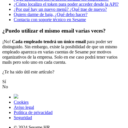
¿Cómo localizo el token para poder acceder desde la API?
¿Por qué hay un nuevo menú? ¿Qué trae de nuevo?
Quiero darme de baja, ¿Qué debo hacer?
Contacta con soporte técnico en Sesame
¿Puedo utilizar el mismo email varias veces?
¡
No
!
Cada
empleado
tendr
á
un
ú
nico
email
para
poder
ser
distinguido
.
Sin
embargo
,
existe
la
posibilidad
de
que
un
mismo
empleado
aparezca
en
varias
cuentas
de
Sesame
por
motivos
organizativos
de
la
empresa
.
Solo
en
ese
caso
podr
á
tener
varios
mails
pero
solo
uno
en
cada
cuenta
.
¿Te ha sido útil este artículo?
Sí
No
Cookies
Aviso legal
Política de privacidad
Seguridad
© 2024 Sesame HR