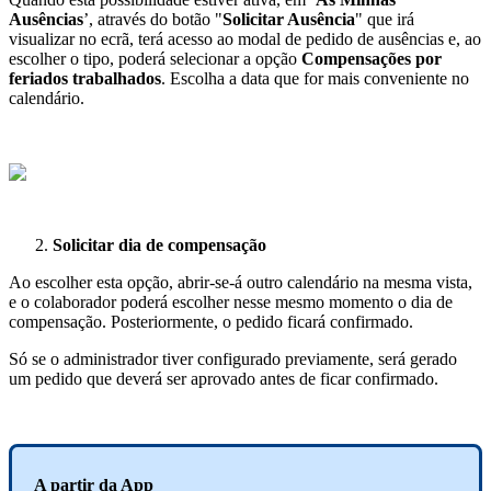
Aus
ê
ncias
’
,
atrav
é
s
do
bot
ã
o
"
Solicitar
Aus
ê
ncia
"
que
ir
á
visualizar
no
ecr
ã
,
ter
á
acesso
ao
modal
de
pedido
de
aus
ê
ncias
e
,
ao
escolher
o
tipo
,
poder
á
selecionar
a
op
ç
ã
o
Compensa
ç
õ
es
por
feriados
trabalhados
.
Escolha
a
data
que
for
mais
conveniente
no
calend
á
rio
.
Solicitar
dia
de
compensa
ç
ã
o
Ao
escolher
esta
op
ç
ã
o
,
abrir
-
se
-
á
outro
calend
á
rio
na
mesma
vista
,
e
o
colaborador
poder
á
escolher
nesse
mesmo
momento
o
dia
de
compensa
ç
ã
o
.
Posteriormente
,
o
pedido
ficar
á
confirmado
.
S
ó
se
o
administrador
tiver
configurado
previamente
,
ser
á
gerado
um
pedido
que
dever
á
ser
aprovado
antes
de
ficar
confirmado
.
A
partir
da
App