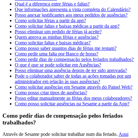
Qual é a diferença entre férias e faltas?
Que informações apresenta a vista completa do Calendário?
Posso anexar justificantes aos meus pedidos de ausências?
Como solicitar férias a partir da app?
Como solicitar faltas e baixas médicas a partir da app?
Posso eliminar um pedido de férias já aceite?
Quem aprova as minhas férias e ausências?
Como solicitar faltas e baixas médicas?
Como posso saber quantos dias de férias me restam?
Como pedir uma falta por Banco de horas?
Como pedir dias de compensação pelos feriados trabalhados?
O que é que se pode solicitar em Ausências?
Posso eliminar uma ausência depois de ter sido aprovada?
Pode o colaborador saber de todas as ações tomadas por um
administrador em relação às suas ausências?
Como solicitar ausências em Sesame através do Painel Web?
Como posso criar tipos de ausências?
Posso editar manualmente as férias dos meus colaboradores?
Como posso solicitar ausências na Sesame a partir da App?
Como pedir dias de compensação pelos feriados
trabalhados?
Atrav
é
s
de
Sesame
pode
solicitar
trabalhar
num
dia
feriado
.
Aqui