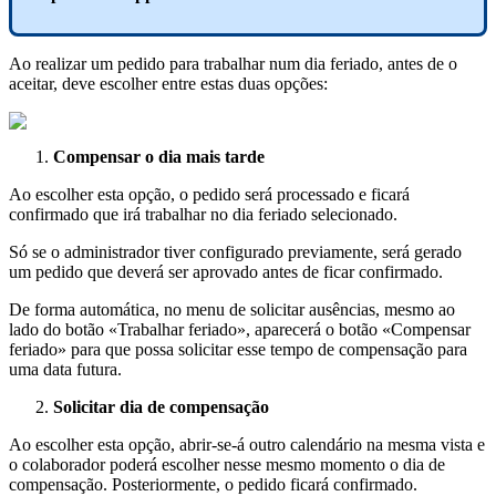
Ao
realizar
um
pedido
para
trabalhar
num
dia
feriado
,
antes
de
o
aceitar
,
deve
escolher
entre
estas
duas
op
ç
õ
es
:
Compensar
o
dia
mais
tarde
Ao
escolher
esta
op
ç
ã
o
,
o
pedido
ser
á
processado
e
ficar
á
confirmado
que
ir
á
trabalhar
no
dia
feriado
selecionado
.
S
ó
se
o
administrador
tiver
configurado
previamente
,
ser
á
gerado
um
pedido
que
dever
á
ser
aprovado
antes
de
ficar
confirmado
.
De
forma
autom
á
tica
,
no
menu
de
solicitar
aus
ê
ncias
,
mesmo
ao
lado
do
bot
ã
o
«
Trabalhar
feriado
»
,
aparecer
á
o
bot
ã
o
«
Compensar
feriado
»
para
que
possa
solicitar
esse
tempo
de
compensa
ç
ã
o
para
uma
data
futura
.
Solicitar
dia
de
compensa
ç
ã
o
Ao
escolher
esta
op
ç
ã
o
,
abrir
-
se
-
á
outro
calend
á
rio
na
mesma
vista
e
o
colaborador
poder
á
escolher
nesse
mesmo
momento
o
dia
de
compensa
ç
ã
o
.
Posteriormente
,
o
pedido
ficar
á
confirmado
.