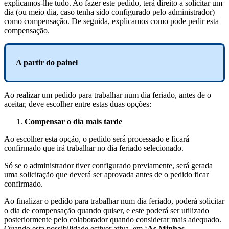
explicamos
-
lhe
tudo
.
Ao
fazer
este
pedido
,
ter
á
direito
a
solicitar
um
dia
(
ou
meio
dia
,
caso
tenha
sido
configurado
pelo
administrador
)
como
compensa
ç
ã
o
.
De
seguida
,
explicamos
como
pode
pedir
esta
compensa
ç
ã
o
.
A
partir
do
painel
Ao
realizar
um
pedido
para
trabalhar
num
dia
feriado
,
antes
de
o
aceitar
,
deve
escolher
entre
estas
duas
op
ç
õ
es
:
Compensar
o
dia
mais
tarde
Ao
escolher
esta
op
ç
ã
o
,
o
pedido
ser
á
processado
e
ficar
á
confirmado
que
ir
á
trabalhar
no
dia
feriado
selecionado
.
S
ó
se
o
administrador
tiver
configurado
previamente
,
ser
á
gerada
uma
solicita
ç
ã
o
que
dever
á
ser
aprovada
antes
de
o
pedido
ficar
confirmado
.
Ao
finalizar
o
pedido
para
trabalhar
num
dia
feriado
,
poder
á
solicitar
o
dia
de
compensa
ç
ã
o
quando
quiser
,
e
este
poder
á
ser
utilizado
posteriormente
pelo
colaborador
quando
considerar
mais
adequado
.
Quando
esta
possibilidade
estiver
ativa
,
em
‘
As
Minhas