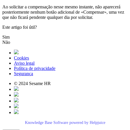
Ao
solicitar
a
compensa
ç
ã
o
nesse
mesmo
instante
,
n
ã
o
aparecer
á
posteriormente
nenhum
bot
ã
o
adicional
de
«
Compensar
»
,
uma
vez
que
n
ã
o
ficar
á
pendente
qualquer
dia
por
solicitar
.
Este artigo foi útil?
Sim
Não
Cookies
Aviso legal
Política de privacidade
Segurança
© 2024 Sesame HR
Knowledge Base Software powered by Helpjuice