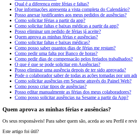
Qual é a diferença entre férias e faltas?
Que informações apresenta a vista completa do Calendário?
Posso anexar justificantes aos meus pedidos de ausências?
Como solicitar férias a partir da app?
Como solicitar faltas e baixas médicas a partir da app?
Posso eliminar um pedido de férias já aceite?
Quem aprova as minhas férias e ausências?
Como solicitar faltas e baixas médicas?
Como posso saber quantos dias de férias me restam?
Como pedir uma falta por Banco de horas?
Como pedir dias de compensação pelos feriados trabalhados?
O que é que se pode solicitar em Ausências?
Posso eliminar uma ausência depois de ter sido aprovada?
Pode o colaborador saber de todas as ações tomadas por um adm
Como solicitar ausências em Sesame através do Painel Web?
Como posso criar tipos de ausências?
Posso editar manualmente as férias dos meus colaboradores?
Como posso solicitar ausências na Sesame a partir da App?
Quem aprova as minhas férias e ausências?
Os
seus
respons
á
veis
!
Para
saber
quem
s
ã
o
,
aceda
ao
seu
Perfil
e
revi
Este artigo foi útil?