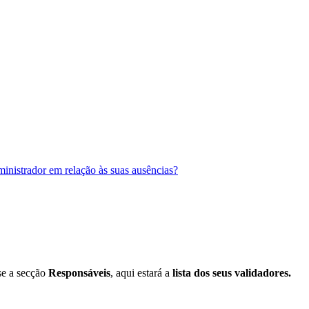
inistrador em relação às suas ausências?
se
a
sec
ç
ã
o
Respons
á
veis
,
aqui
estar
á
a
lista
dos
seus
validadores
.