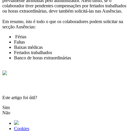
previamente
atribu
í
das
pelo
administrador
.
Al
é
m
disso
,
se
o
colaborador
tiver
pendentes
compensa
ç
õ
es
por
feriados
trabalhados
ou
horas
extraordin
á
rias
,
deve
tamb
é
m
solicit
á
-
las
nas
Aus
ê
ncias
.
Em
resumo
,
isto
é
todo
o
que
os
colaboradores
podem
solicitar
na
sec
ç
ã
o
Aus
ê
ncias
:
F
é
rias
Faltas
Baixas
m
é
dicas
Feriados
trabalhados
Banco
de
horas
extraordin
á
rias
Este artigo foi útil?
Sim
Não
Cookies