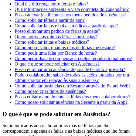
Qual é a diferença entre férias e faltas?
Que informações apresenta a vista completa do Calendário?
Posso anexar justificantes aos meus pedidos de ausências?
Como solicitar férias a partir da app?
Como solicitar faltas e baixas médicas a partir da app?
Posso eliminar um pedido de férias já aceite?
Quem aprova as minhas férias e ausências?
Como solicitar faltas e baixas médicas?
Como posso saber quantos dias de férias me restam?
Como pedir uma falta por Banco de horas?
Como pedir dias de compensação pelos feriados trabalhados?
O que é que se pode solicitar em Ausências?
Posso eliminar uma ausência depois de ter sido aprovada?
Pode o colaborador saber de todas as ações tomadas por um
administrador em relação às suas ausências?
Como solicitar ausências em Sesame através do Painel Web?
Como posso criar tipos de ausências?
Posso editar manualmente as férias dos meus colaboradores?
Como posso solicitar ausências na Sesame a partir da App?
O que é que se pode solicitar em Ausências?
Ser
ã
o
indicados
ao
colaborador
os
dias
de
f
é
rias
que
lhe
correspondem
e
apenas
as
faltas
e
as
baixas
m
é
dicas
que
lhe
foram