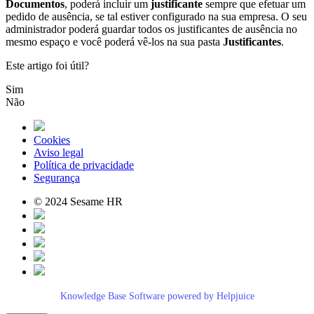
Documentos
,
poder
á
incluir
um
justificante
sempre
que
efetuar
um
pedido
de
aus
ê
ncia
,
se
tal
estiver
configurado
na
sua
empresa
.
O
seu
administrador
poder
á
guardar
todos
os
justificantes
de
aus
ê
ncia
no
mesmo
espa
ç
o
e
voc
ê
poder
á
v
ê
-
los
na
sua
pasta
Justificantes
.
Este artigo foi útil?
Sim
Não
Cookies
Aviso legal
Política de privacidade
Segurança
© 2024 Sesame HR
Knowledge Base Software powered by Helpjuice