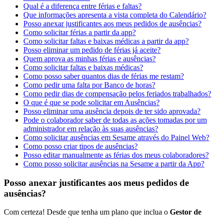
Qual é a diferença entre férias e faltas?
Que informações apresenta a vista completa do Calendário?
Posso anexar justificantes aos meus pedidos de ausências?
Como solicitar férias a partir da app?
Como solicitar faltas e baixas médicas a partir da app?
Posso eliminar um pedido de férias já aceite?
Quem aprova as minhas férias e ausências?
Como solicitar faltas e baixas médicas?
Como posso saber quantos dias de férias me restam?
Como pedir uma falta por Banco de horas?
Como pedir dias de compensação pelos feriados trabalhados?
O que é que se pode solicitar em Ausências?
Posso eliminar uma ausência depois de ter sido aprovada?
Pode o colaborador saber de todas as ações tomadas por um
administrador em relação às suas ausências?
Como solicitar ausências em Sesame através do Painel Web?
Como posso criar tipos de ausências?
Posso editar manualmente as férias dos meus colaboradores?
Como posso solicitar ausências na Sesame a partir da App?
Posso anexar justificantes aos meus pedidos de
ausências?
Com
certeza
!
Desde
que
tenha
um
plano
que
inclua
o
Gestor
de