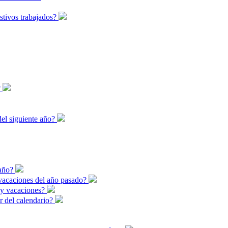
stivos trabajados?
?
del siguiente año?
 año?
 vacaciones del año pasado?
s y vacaciones?
ar del calendario?