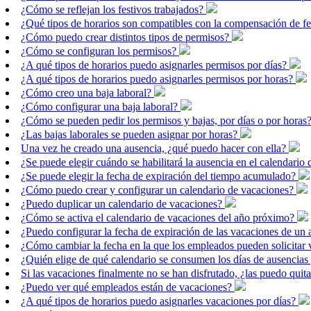
¿Cómo se reflejan los festivos trabajados?
¿Qué tipos de horarios son compatibles con la compensación de fe
¿Cómo puedo crear distintos tipos de permisos?
¿Cómo se configuran los permisos?
¿A qué tipos de horarios puedo asignarles permisos por días?
¿A qué tipos de horarios puedo asignarles permisos por horas?
¿Cómo creo una baja laboral?
¿Cómo configurar una baja laboral?
¿Cómo se pueden pedir los permisos y bajas, por días o por horas
¿Las bajas laborales se pueden asignar por horas?
Una vez he creado una ausencia, ¿qué puedo hacer con ella?
¿Se puede elegir cuándo se habilitará la ausencia en el calendario 
¿Se puede elegir la fecha de expiración del tiempo acumulado?
¿Cómo puedo crear y configurar un calendario de vacaciones?
¿Puedo duplicar un calendario de vacaciones?
¿Cómo se activa el calendario de vacaciones del año próximo?
¿Puedo configurar la fecha de expiración de las vacaciones de un
¿Cómo cambiar la fecha en la que los empleados pueden solicitar
¿Quién elige de qué calendario se consumen los días de ausencia
Si las vacaciones finalmente no se han disfrutado, ¿las puedo quit
¿Puedo ver qué empleados están de vacaciones?
¿A qué tipos de horarios puedo asignarles vacaciones por días?