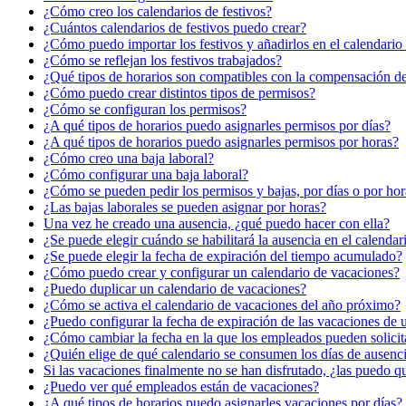
¿Cómo creo los calendarios de festivos?
¿Cuántos calendarios de festivos puedo crear?
¿Cómo puedo importar los festivos y añadirlos en el calendario
¿Cómo se reflejan los festivos trabajados?
¿Qué tipos de horarios son compatibles con la compensación de 
¿Cómo puedo crear distintos tipos de permisos?
¿Cómo se configuran los permisos?
¿A qué tipos de horarios puedo asignarles permisos por días?
¿A qué tipos de horarios puedo asignarles permisos por horas?
¿Cómo creo una baja laboral?
¿Cómo configurar una baja laboral?
¿Cómo se pueden pedir los permisos y bajas, por días o por hor
¿Las bajas laborales se pueden asignar por horas?
Una vez he creado una ausencia, ¿qué puedo hacer con ella?
¿Se puede elegir cuándo se habilitará la ausencia en el calendar
¿Se puede elegir la fecha de expiración del tiempo acumulado?
¿Cómo puedo crear y configurar un calendario de vacaciones?
¿Puedo duplicar un calendario de vacaciones?
¿Cómo se activa el calendario de vacaciones del año próximo?
¿Puedo configurar la fecha de expiración de las vacaciones de 
¿Cómo cambiar la fecha en la que los empleados pueden solicit
¿Quién elige de qué calendario se consumen los días de ausenc
Si las vacaciones finalmente no se han disfrutado, ¿las puedo qu
¿Puedo ver qué empleados están de vacaciones?
¿A qué tipos de horarios puedo asignarles vacaciones por días?