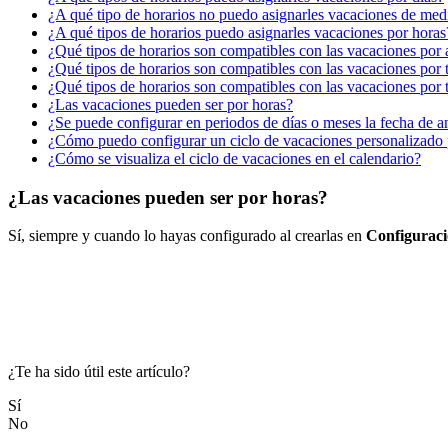
¿A qué tipo de horarios no puedo asignarles vacaciones de med
¿A qué tipos de horarios puedo asignarles vacaciones por horas
¿Qué tipos de horarios son compatibles con las vacaciones por
¿Qué tipos de horarios son compatibles con las vacaciones po
¿Qué tipos de horarios son compatibles con las vacaciones por 
¿Las vacaciones pueden ser por horas?
¿Se puede configurar en periodos de días o meses la fecha de a
¿Cómo puedo configurar un ciclo de vacaciones personalizado
¿Cómo se visualiza el ciclo de vacaciones en el calendario?
¿Las vacaciones pueden ser por horas?
S
í
,
siempre
y
cuando
lo
hayas
configurado
al
crearlas
en
Configuraci
¿Te ha sido útil este artículo?
Sí
No