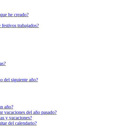
 que he creado?
festivos trabajados?
as?
io del siguiente año?
un año?
ar vacaciones del año pasado?
ias y vacaciones?
itar del calendario?