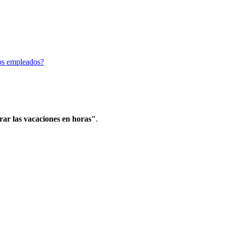
los empleados?
rar
las
vacaciones
en
horas
"
.