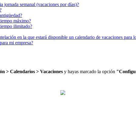
ia jornada semanal (vacaciones por días)?
?
 antigüedad?
r tiempo máximo?
tiempo ilimitado?
ntelación en la que estará disponible un calendario de vacaciones para 
 para mi empresa?
ó
n
>
Calendarios
>
Vacaciones
y
hayas
marcado
la
opci
ó
n
"
Configu