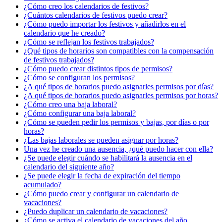
¿Cómo creo los calendarios de festivos?
¿Cuántos calendarios de festivos puedo crear?
¿Cómo puedo importar los festivos y añadirlos en el
calendario que he creado?
¿Cómo se reflejan los festivos trabajados?
¿Qué tipos de horarios son compatibles con la compensación
de festivos trabajados?
¿Cómo puedo crear distintos tipos de permisos?
¿Cómo se configuran los permisos?
¿A qué tipos de horarios puedo asignarles permisos por días?
¿A qué tipos de horarios puedo asignarles permisos por horas?
¿Cómo creo una baja laboral?
¿Cómo configurar una baja laboral?
¿Cómo se pueden pedir los permisos y bajas, por días o por
horas?
¿Las bajas laborales se pueden asignar por horas?
Una vez he creado una ausencia, ¿qué puedo hacer con ella?
¿Se puede elegir cuándo se habilitará la ausencia en el
calendario del siguiente año?
¿Se puede elegir la fecha de expiración del tiempo
acumulado?
¿Cómo puedo crear y configurar un calendario de
vacaciones?
¿Puedo duplicar un calendario de vacaciones?
¿Cómo se activa el calendario de vacaciones del año