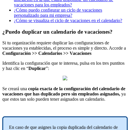
vacaciones para los empleados?
¿Cómo puedo configurar un ciclo de vacaciones
personalizado para mi empresa?
¿Cómo se visualiza el ciclo de vacaciones en el calendario?
¿Puedo duplicar un calendario de vacaciones?
Si
tu
organizaci
ó
n
requiere
duplicar
las
configuraciones
de
vacaciones
ya
establecidas
,
el
proceso
es
simple
y
directo
.
Accede
a
Configuraci
ó
n
>
>
Calendarios
>
>
Vacaciones
Identifica
la
configuraci
ó
n
que
te
interesa
,
pulsa
en
los
tres
puntitos
y
haz
clic
en
“
Duplicar
”
:
Se
crear
á
una
copia
exacta
de
la
configuraci
ó
n
del
calendario
de
vacaciones
que
has
duplicado
pero
sin
empleados
asignados
,
ya
que
estos
tan
solo
pueden
tener
asignados
un
calendario
.
En
caso
de
que
asignes
la
copia
duplicada
del
calendario
de