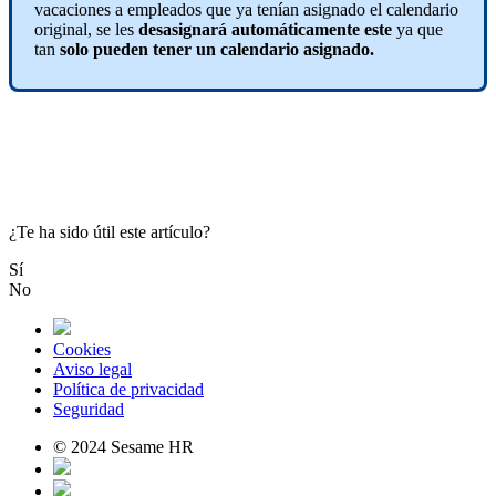
vacaciones
a
empleados
que
ya
ten
í
an
asignado
el
calendario
original
,
se
les
desasignar
á
autom
á
ticamente
este
ya
que
tan
solo
pueden
tener
un
calendario
asignado
.
¿Te ha sido útil este artículo?
Sí
No
Cookies
Aviso legal
Política de privacidad
Seguridad
© 2024 Sesame HR