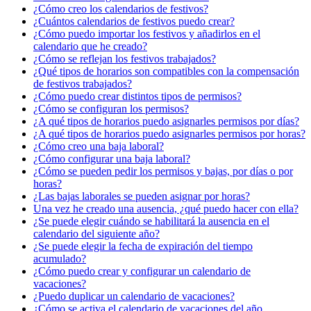
¿Cómo creo los calendarios de festivos?
¿Cuántos calendarios de festivos puedo crear?
¿Cómo puedo importar los festivos y añadirlos en el
calendario que he creado?
¿Cómo se reflejan los festivos trabajados?
¿Qué tipos de horarios son compatibles con la compensación
de festivos trabajados?
¿Cómo puedo crear distintos tipos de permisos?
¿Cómo se configuran los permisos?
¿A qué tipos de horarios puedo asignarles permisos por días?
¿A qué tipos de horarios puedo asignarles permisos por horas?
¿Cómo creo una baja laboral?
¿Cómo configurar una baja laboral?
¿Cómo se pueden pedir los permisos y bajas, por días o por
horas?
¿Las bajas laborales se pueden asignar por horas?
Una vez he creado una ausencia, ¿qué puedo hacer con ella?
¿Se puede elegir cuándo se habilitará la ausencia en el
calendario del siguiente año?
¿Se puede elegir la fecha de expiración del tiempo
acumulado?
¿Cómo puedo crear y configurar un calendario de
vacaciones?
¿Puedo duplicar un calendario de vacaciones?
¿Cómo se activa el calendario de vacaciones del año