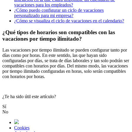
vacaciones para los empleados?
¿Cómo puedo configurar un ciclo de vacaciones
personalizado para mi empresa?
¿Cómo se visualiza el ciclo de vacaciones en el calendario?
¿Qué tipos de horarios son compatibles con las
vacaciones por tiempo ilimitado?
Las
vacaciones
por
tiempo
ilimitado
se
pueden
configurar
tanto
por
d
í
as
como
por
horas
.
En
este
sentido
,
las
que
hayan
sido
configuradas
por
d
í
as
,
se
trata
de
d
í
as
laborales
y
tan
solo
podr
á
n
ser
compatibles
con
horarios
por
d
í
as
.
Del
mismo
modo
,
las
vacaciones
por
tiempo
ilimitado
configuradas
en
horas
,
solo
ser
á
n
compatibles
con
horarios
por
horas
.
¿Te ha sido útil este artículo?
Sí
No
Cookies