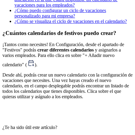
vacaciones para los empleados?
¿Cómo puedo configurar un ciclo de vacaciones
personalizado para mi empresa?
¿Cómo se visualiza el ciclo de vacaciones en el calendario?
¿Cuántos calendarios de festivos puedo crear?
¡
Tantos
como
necesites
!
En
Configuraci
ó
n
,
desde
el
apartado
de
"
Festivos
"
podr
á
s
crear
diferentes
calendarios
y
asignarlos
a
varios
empleados
.
Para
ello
clica
en
sobre
"
+
A
ñ
adir
nuevo
calendario
"
(
)
.
Desde
ah
í
,
podr
á
s
crear
un
nuevo
calendario
con
la
configuraci
ó
n
de
vacaciones
que
necesites
.
Una
vez
hayas
creado
el
nuevo
calendario
,
en
el
campo
desplegable
podr
á
s
encontrar
un
listado
de
todos
los
calendarios
que
tienes
disponibles
.
Clica
sobre
el
que
quieras
utilizar
y
as
í
gnalo
a
los
empleados
.
¿Te ha sido útil este artículo?