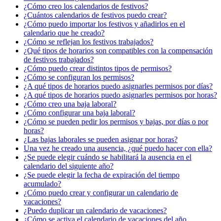
¿Cómo creo los calendarios de festivos?
¿Cuántos calendarios de festivos puedo crear?
¿Cómo puedo importar los festivos y añadirlos en el
calendario que he creado?
¿Cómo se reflejan los festivos trabajados?
¿Qué tipos de horarios son compatibles con la compensación
de festivos trabajados?
¿Cómo puedo crear distintos tipos de permisos?
¿Cómo se configuran los permisos?
¿A qué tipos de horarios puedo asignarles permisos por días?
¿A qué tipos de horarios puedo asignarles permisos por horas?
¿Cómo creo una baja laboral?
¿Cómo configurar una baja laboral?
¿Cómo se pueden pedir los permisos y bajas, por días o por
horas?
¿Las bajas laborales se pueden asignar por horas?
Una vez he creado una ausencia, ¿qué puedo hacer con ella?
¿Se puede elegir cuándo se habilitará la ausencia en el
calendario del siguiente año?
¿Se puede elegir la fecha de expiración del tiempo
acumulado?
¿Cómo puedo crear y configurar un calendario de
vacaciones?
¿Puedo duplicar un calendario de vacaciones?
¿Cómo se activa el calendario de vacaciones del año