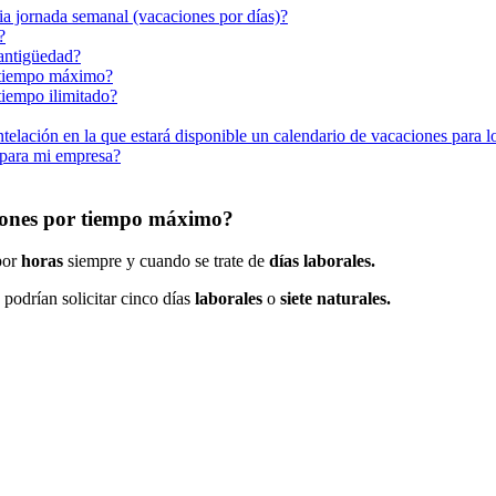
ia jornada semanal (vacaciones por días)?
?
 antigüedad?
r tiempo máximo?
tiempo ilimitado?
ntelación en la que estará disponible un calendario de vacaciones para 
 para mi empresa?
ciones por tiempo máximo?
por
horas
siempre
y
cuando
se
trate
de
d
í
as
laborales
.
podr
í
an
solicitar
cinco
d
í
as
laborales
o
siete
naturales
.