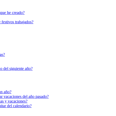
 que he creado?
festivos trabajados?
as?
io del siguiente año?
un año?
ar vacaciones del año pasado?
ias y vacaciones?
itar del calendario?