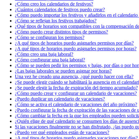
¿Cómo creo los calendarios de festivos?
¿Cuántos calendarios de festivos puedo crear?
¿Cómo puedo importar los festivos y añadirlos en el calendario
¿Cómo se reflejan los festivos trabajados?
¿Qué tipos de horarios son compatibles con la compensación de 
¿Cómo puedo crear distintos tipos de permisos?
¿Cómo se configuran los permisos?
¿A qué tipos de horarios puedo asignarles permisos por días?
¿A qué tipos de horarios puedo asignarles permisos por horas?
¿Cómo creo una baja laboral?
¿Cómo configurar una baja laboral?
¿Cómo se pueden pedir los permisos y bajas, por días o por hor
¿Las bajas laborales se pueden asignar por horas?
Una vez he creado una ausencia, ¿qué puedo hacer con ella?
¿Se puede elegir cuándo se habilitará la ausencia en el calendar
¿Se puede elegir la fecha de expiración del tiempo acumulado?
¿Cómo puedo crear y configurar un calendario de vacaciones?
¿Puedo duplicar un calendario de vacaciones?
¿Cómo se activa el calendario de vacaciones del año próximo?
¿Puedo configurar la fecha de expiración de las vacaciones de 
¿Cómo cambiar la fecha en la que los empleados pueden solicit
¿Quién elige de qué calendario se consumen los días de ausenc
Si las vacaciones finalmente no se han disfrutado, ¿las puedo qu
¿Puedo ver qué empleados están de vacaciones?
¿A qué tipos de horarios puedo asignarles vacaciones por días?