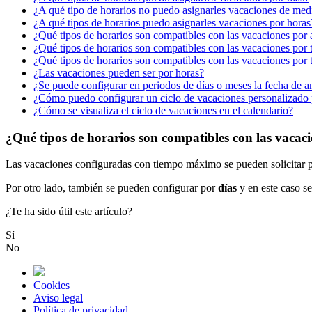
¿A qué tipo de horarios no puedo asignarles vacaciones de med
¿A qué tipos de horarios puedo asignarles vacaciones por horas
¿Qué tipos de horarios son compatibles con las vacaciones por
¿Qué tipos de horarios son compatibles con las vacaciones po
¿Qué tipos de horarios son compatibles con las vacaciones por 
¿Las vacaciones pueden ser por horas?
¿Se puede configurar en periodos de días o meses la fecha de a
¿Cómo puedo configurar un ciclo de vacaciones personalizado
¿Cómo se visualiza el ciclo de vacaciones en el calendario?
¿Qué tipos de horarios son compatibles con las vaca
Las
vacaciones
configuradas
con
tiempo
m
á
ximo
se
pueden
solicitar
Por
otro
lado
,
tambi
é
n
se
pueden
configurar
por
d
í
as
y
en
este
caso
se
¿Te ha sido útil este artículo?
Sí
No
Cookies
Aviso legal
Política de privacidad