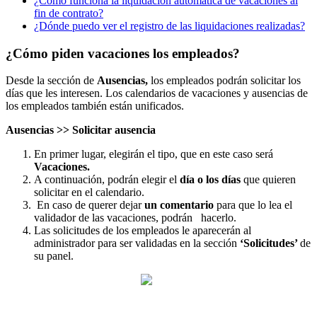
¿Cómo funciona la liquidación automática de vacaciones al
fin de contrato?
¿Dónde puedo ver el registro de las liquidaciones realizadas?
¿Cómo piden vacaciones los empleados?
Desde
la
secci
ó
n
de
Ausencias
,
los
empleados
podr
á
n
solicitar
los
d
í
as
que
les
interesen
.
Los
calendarios
de
vacaciones
y
ausencias
de
los
empleados
tambi
é
n
est
á
n
unificados
.
Ausencias
>
>
Solicitar
ausencia
En
primer
lugar
,
elegir
á
n
el
tipo
,
que
en
este
caso
ser
á
Vacaciones
.
A
continuaci
ó
n
,
podr
á
n
elegir
el
d
í
a
o
los
d
í
as
que
quieren
solicitar
en
el
calendario
.
En
caso
de
querer
dejar
un
comentario
para
que
lo
lea
el
validador
de
las
vacaciones
,
podr
á
n
hacerlo
.
Las
solicitudes
de
los
empleados
le
aparecer
á
n
al
administrador
para
ser
validadas
en
la
secci
ó
n
‘
Solicitudes
’
de
su
panel
.