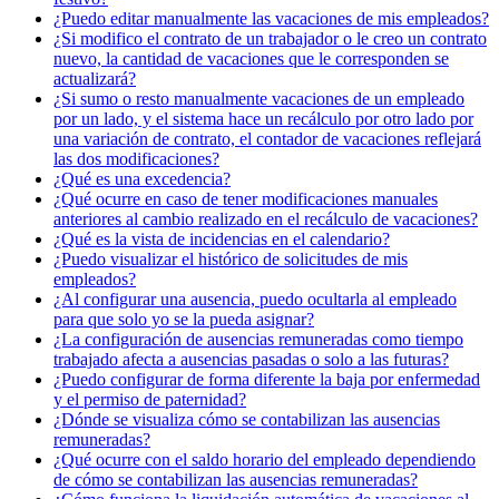
¿Puedo editar manualmente las vacaciones de mis empleados?
¿Si modifico el contrato de un trabajador o le creo un contrato
nuevo, la cantidad de vacaciones que le corresponden se
actualizará?
¿Si sumo o resto manualmente vacaciones de un empleado
por un lado, y el sistema hace un recálculo por otro lado por
una variación de contrato, el contador de vacaciones reflejará
las dos modificaciones?
¿Qué es una excedencia?
¿Qué ocurre en caso de tener modificaciones manuales
anteriores al cambio realizado en el recálculo de vacaciones?
¿Qué es la vista de incidencias en el calendario?
¿Puedo visualizar el histórico de solicitudes de mis
empleados?
¿Al configurar una ausencia, puedo ocultarla al empleado
para que solo yo se la pueda asignar?
¿La configuración de ausencias remuneradas como tiempo
trabajado afecta a ausencias pasadas o solo a las futuras?
¿Puedo configurar de forma diferente la baja por enfermedad
y el permiso de paternidad?
¿Dónde se visualiza cómo se contabilizan las ausencias
remuneradas?
¿Qué ocurre con el saldo horario del empleado dependiendo
de cómo se contabilizan las ausencias remuneradas?