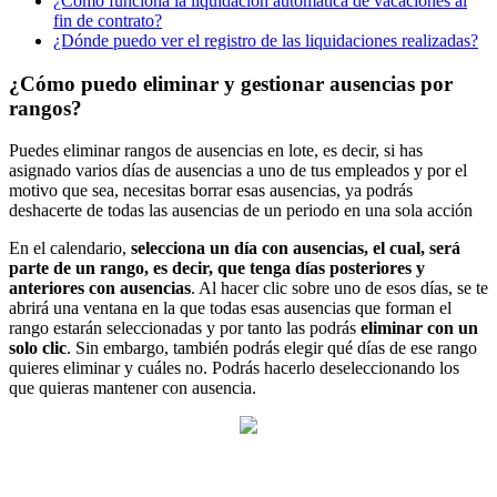
¿Cómo funciona la liquidación automática de vacaciones al
fin de contrato?
¿Dónde puedo ver el registro de las liquidaciones realizadas?
¿Cómo puedo eliminar y gestionar ausencias por
rangos?
Puedes
eliminar
rangos
de
ausencias
en
lote
,
es
decir
,
si
has
asignado
varios
d
í
as
de
ausencias
a
uno
de
tus
empleados
y
por
el
motivo
que
sea
,
necesitas
borrar
esas
ausencias
,
ya
podr
á
s
deshacerte
de
todas
las
ausencias
de
un
periodo
en
una
sola
acci
ó
n
En
el
calendario
,
selecciona
un
d
í
a
con
ausencias
,
el
cual
,
ser
á
parte
de
un
rango
,
es
decir
,
que
tenga
d
í
as
posteriores
y
anteriores
con
ausencias
.
Al
hacer
clic
sobre
uno
de
esos
d
í
as
,
se
te
abrir
á
una
ventana
en
la
que
todas
esas
ausencias
que
forman
el
rango
estar
á
n
seleccionadas
y
por
tanto
las
podr
á
s
eliminar
con
un
solo
clic
.
Sin
embargo
,
tambi
é
n
podr
á
s
elegir
qu
é
d
í
as
de
ese
rango
quieres
eliminar
y
cu
á
les
no
.
Podr
á
s
hacerlo
deseleccionando
los
que
quieras
mantener
con
ausencia
.