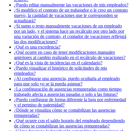
¿Puedo editar manualmente las vacaciones de mis empleados?
¿Si modifico el contrato de un trabajador o le creo un contrato
nuevo, la cantidad de vacaciones que le corresponden se
actualizará?
¿Si sumo o resto manualmente vacaciones de un empleado
por un lado, y el sistema hace un recálculo por otro lado por
una variación de contrato, el contador de vacaciones reflejará
las dos modificaciones?
¿Qué es una excedencia?
¿Qué ocurre en caso de tener modificaciones manuales
anteriores al cambio realizado en el recálculo de vacaciones?
¿Qué es la vista de incidencias en el calendario?
¿Puedo visualizar el histórico de solicitudes de mis
empleados?
¿Al configurar una ausencia, puedo ocultarla al empleado
para que solo yo se la pueda asignar?
¿La configuración de ausencias remuneradas como tiempo
trabajado afecta a ausencias pasadas o solo a las futuras?
¿Puedo configurar de forma diferente la baja por enfermedad
y el permiso de paternidad?
¿Dónde se visualiza cómo se contabilizan las ausencias
remuneradas?
¿Qué ocurre con el saldo horario del empleado dependiendo
de cómo se contabilizan las ausencias remuneradas?