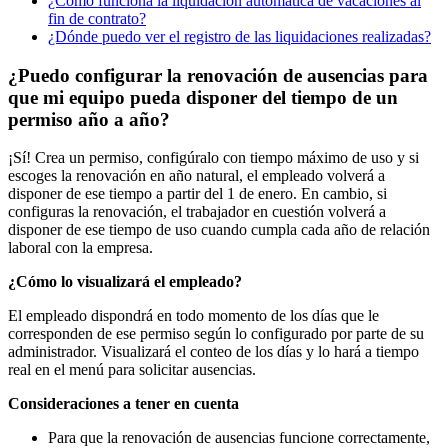
¿Cómo funciona la liquidación automática de vacaciones al
fin de contrato?
¿Dónde puedo ver el registro de las liquidaciones realizadas?
¿Puedo configurar la renovación de ausencias para
que mi equipo pueda disponer del tiempo de un
permiso año a año?
¡
S
í
!
Crea
un
permiso
,
config
ú
ralo
con
tiempo
m
á
ximo
de
uso
y
si
escoges
la
renovaci
ó
n
en
a
ñ
o
natural
,
el
empleado
volver
á
a
disponer
de
ese
tiempo
a
partir
del
1
de
enero
.
En
cambio
,
si
configuras
la
renovaci
ó
n
,
el
trabajador
en
cuesti
ó
n
volver
á
a
disponer
de
ese
tiempo
de
uso
cuando
cumpla
cada
a
ñ
o
de
relaci
ó
n
laboral
con
la
empresa
.
¿
C
ó
mo
lo
visualizar
á
el
empleado
?
El
empleado
dispondr
á
en
todo
momento
de
los
d
í
as
que
le
corresponden
de
ese
permiso
seg
ú
n
lo
configurado
por
parte
de
su
administrador
.
Visualizar
á
el
conteo
de
los
d
í
as
y
lo
har
á
a
tiempo
real
en
el
men
ú
para
solicitar
ausencias
.
Consideraciones
a
tener
en
cuenta
Para
que
la
renovaci
ó
n
de
ausencias
funcione
correctamente
,