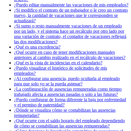
¿Puedo editar manualmente las vacaciones de mis empleados?
¿Si modifico el contrato de un trabajador o le creo un contrato
nuevo, la cantidad de vacaciones que le corresponden se
actualizará?
¿Si sumo o resto manualmente vacaciones de un empleado
por un lado, y el sistema hace un recálculo por otro lado por
una variación de contrato, el contador de vacaciones reflejará
las dos modificaciones?
¿Qué es una excedencia?
¿Qué ocurre en caso de tener modificaciones manuales
anteriores al cambio realizado en el recálculo de vacaciones?
¿Qué es la vista de incidencias en el calendario?
¿Puedo visualizar el histórico de solicitudes de mis
empleados?
¿Al configurar una ausencia, puedo ocultarla al empleado
para que solo yo se la pueda asignar?
¿La configuración de ausencias remuneradas como tiempo
trabajado afecta a ausencias pasadas o solo a las futuras?
¿Puedo configurar de forma diferente la baja por enfermedad
y el permiso de paternidad?
¿Dónde se visualiza cómo se contabilizan las ausencias
remuneradas?
¿Qué ocurre con el saldo horario del empleado dependiendo
de cómo se contabilizan las ausencias remuneradas?