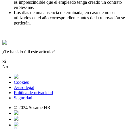
es
imprescindible
que
el
empleado
tenga
creado
un
contrato
en
Sesame
.
Los
d
í
as
de
una
ausencia
determinada
,
en
caso
de
no
ser
utilizados
en
el
a
ñ
o
correspondiente
antes
de
la
renovaci
ó
n
se
perder
á
n
.
¿Te ha sido útil este artículo?
Sí
No
Cookies
Aviso legal
Política de privacidad
Seguridad
© 2024 Sesame HR