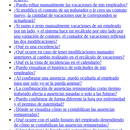
¿Puedo editar manualmente las vacaciones de mis empleados?
¿Si modifico el contrato de un trabajador o le creo un contrato
nuevo, la cantidad de vacaciones que le corresponden se
actualizará?
¿Si sumo o resto manualmente vacaciones de un empleado
por un lado, y el sistema hace un recálculo por otro lado por
una variación de contrato, el contador de vacaciones reflejará
las dos modificaciones?
¿Qué es una excedencia?
¿Qué ocurre en caso de tener modificaciones manuales
anteriores al cambio realizado en el recálculo de vacaciones?
¿Qué es la vista de incidencias en el calendario?
¿Puedo visualizar el histórico de solicitudes de mis
empleados?
¿Al configurar una ausencia, puedo ocultarla al empleado
para que solo yo se la pueda asignar?
¿La configuración de ausencias remuneradas como tiempo
trabajado afecta a ausencias pasadas o solo a las futuras?
¿Puedo configurar de forma diferente la baja por enfermedad
y el permiso de paternidad?
¿Dónde se visualiza cómo se contabilizan las ausencias
remuneradas?
¿Qué ocurre con el saldo horario del empleado dependiendo
de cómo se contabilizan las ausencias remuneradas?