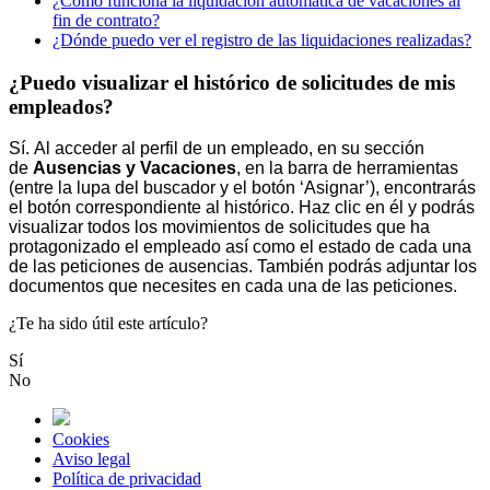
¿Cómo funciona la liquidación automática de vacaciones al
fin de contrato?
¿Dónde puedo ver el registro de las liquidaciones realizadas?
¿Puedo visualizar el histórico de solicitudes de mis
empleados?
S
í
.
Al
acceder
al
perfil
de
un
empleado
,
en
su
secci
ó
n
de
Ausencias
y
Vacaciones
,
en
la
barra
de
herramientas
(
entre
la
lupa
del
buscador
y
el
bot
ó
n
‘
Asignar
’
)
,
encontrar
á
s
el
bot
ó
n
correspondiente
al
hist
ó
rico
.
Haz
clic
en
é
l
y
podr
á
s
visualizar
todos
los
movimientos
de
solicitudes
que
ha
protagonizado
el
empleado
as
í
como
el
estado
de
cada
una
de
las
peticiones
de
ausencias
.
Tambi
é
n
podr
á
s
adjuntar
los
documentos
que
necesites
en
cada
una
de
las
peticiones
.
¿Te ha sido útil este artículo?
Sí
No
Cookies
Aviso legal
Política de privacidad