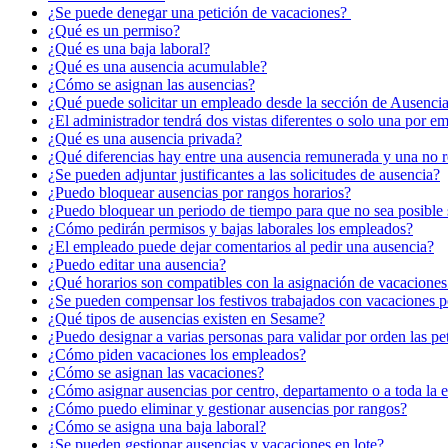
¿Se puede denegar una petición de vacaciones? ​
¿Qué es un permiso?
¿Qué es una baja laboral?
¿Qué es una ausencia acumulable?
¿Cómo se asignan las ausencias?
¿Qué puede solicitar un empleado desde la sección de Ausenci
¿El administrador tendrá dos vistas diferentes o solo una por e
¿Qué es una ausencia privada?
¿Qué diferencias hay entre una ausencia remunerada y una no
¿Se pueden adjuntar justificantes a las solicitudes de ausencia?
¿Puedo bloquear ausencias por rangos horarios?
¿Puedo bloquear un periodo de tiempo para que no sea posible s
¿Cómo pedirán permisos y bajas laborales los empleados?
¿El empleado puede dejar comentarios al pedir una ausencia?
¿Puedo editar una ausencia?
¿Qué horarios son compatibles con la asignación de vacaciones
¿Se pueden compensar los festivos trabajados con vacaciones p
¿Qué tipos de ausencias existen en Sesame?
¿Puedo designar a varias personas para validar por orden las pe
¿Cómo piden vacaciones los empleados?
¿Cómo se asignan las vacaciones?
¿Cómo asignar ausencias por centro, departamento o a toda la 
¿Cómo puedo eliminar y gestionar ausencias por rangos?
¿Cómo se asigna una baja laboral?
¿Se pueden gestionar ausencias y vacaciones en lote?