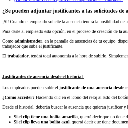
¿Se pueden adjuntar justificantes a las solicitudes de 
¡
S
í
!
Cuando
el
empleado
solicite
la
ausencia
tendr
á
la
posibilidad
de
a
Para
darle
al
empleado
esta
opci
ó
n
,
en
el
proceso
de
creaci
ó
n
de
la
au
Como
administrador
,
en
la
pantalla
de
ausencias
de
tu
equipo
,
dispo
trabajador
que
suba
el
justificante
.
El
trabajador
,
tendr
á
total
autonom
í
a
a
la
hora
de
subirlo
.
Simplemen
Justificantes
de
ausencia
desde
el
historial
Los
empleados
pueden
subir
el
justificante
de
una
ausencia
desde
e
¿
C
ó
mo
acceder
?
Haciendo
clic
en
el
icono
del
reloj
al
lado
del
bot
ó
Desde
el
historial
,
deber
á
n
buscar
la
ausencia
que
quieran
justificar
y
Si
el
clip
tiene
una
bolita
amarilla
,
querr
á
decir
que
no
tiene
d
Si
el
clip
lleva
una
bolita
azul
,
querr
á
decir
que
tiene
documen