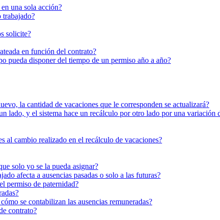
 en una sola acción?
 trabajado?
 solicite?
teada en función del contrato?
ipo pueda disponer del tiempo de un permiso año a año?
 nuevo, la cantidad de vacaciones que le corresponden se actualizará?
ado, y el sistema hace un recálculo por otro lado por una variación de
s al cambio realizado en el recálculo de vacaciones?
que solo yo se la pueda asignar?
do afecta a ausencias pasadas o solo a las futuras?
el permiso de paternidad?
radas?
 cómo se contabilizan las ausencias remuneradas?
de contrato?