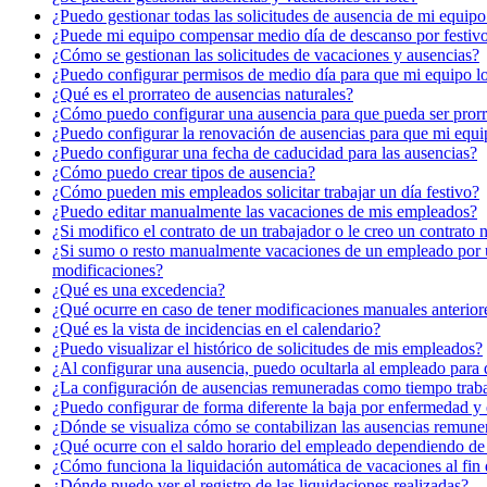
¿Puedo gestionar todas las solicitudes de ausencia de mi equipo
¿Puede mi equipo compensar medio día de descanso por festivo
¿Cómo se gestionan las solicitudes de vacaciones y ausencias?
¿Puedo configurar permisos de medio día para que mi equipo los
¿Qué es el prorrateo de ausencias naturales?
¿Cómo puedo configurar una ausencia para que pueda ser prorra
¿Puedo configurar la renovación de ausencias para que mi equ
¿Puedo configurar una fecha de caducidad para las ausencias?
¿Cómo puedo crear tipos de ausencia?
¿Cómo pueden mis empleados solicitar trabajar un día festivo?
¿Puedo editar manualmente las vacaciones de mis empleados?
¿Si modifico el contrato de un trabajador o le creo un contrato
¿Si sumo o resto manualmente vacaciones de un empleado por un l
modificaciones?
¿Qué es una excedencia?
¿Qué ocurre en caso de tener modificaciones manuales anteriore
¿Qué es la vista de incidencias en el calendario?
¿Puedo visualizar el histórico de solicitudes de mis empleados?
¿Al configurar una ausencia, puedo ocultarla al empleado para 
¿La configuración de ausencias remuneradas como tiempo trabaja
¿Puedo configurar de forma diferente la baja por enfermedad y 
¿Dónde se visualiza cómo se contabilizan las ausencias remune
¿Qué ocurre con el saldo horario del empleado dependiendo de
¿Cómo funciona la liquidación automática de vacaciones al fin 
¿Dónde puedo ver el registro de las liquidaciones realizadas?