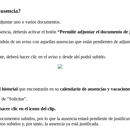
ausencia?
djuntar
uno
o
varios
documentos
.
sencia
,
deber
á
s
activar
el
bot
ó
n
“
Permitir
adjuntar
el
documento
de
ndr
á
s
de
un
aviso
con
aquellas
ausencias
que
est
á
n
pendientes
de
adjun
te
,
deber
á
hacer
clic
en
el
aviso
y
desde
ah
í
podr
á
subirlo
.
l
historial
que
encontrar
á
n
en
su
calendario
de
ausencias
y
vacacione
n
de
“
Solicitar
”
.
hacer
clic
en
el
icono
del
clip
.
ocumentos
subidos
,
por
lo
que
la
ausencia
estar
á
pendiente
de
justificar
tos
subidos
y
,
por
tanto
,
la
ausencia
ya
est
á
justificada
.