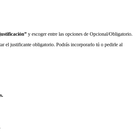
justificaci
ó
n
”
y
escoger
entre
las
opciones
de
Opcional
/
Obligatorio
.
tar
el
justificante
obligatorio
.
Podr
á
s
incorporarlo
t
ú
o
pedirle
al
s
.
.