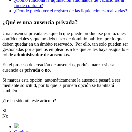
¿Cómo funciona la liquidación automática de vacaciones al
fin de contrato?
¿Dónde puedo ver el registro de las liquidaciones realizadas?
¿Qué es una ausencia privada?
Una
ausencia
privada
es
aquella
que
puede
producirse
por
razones
confidenciales
y
que
no
deben
ser
de
dominio
p
ú
blico
,
por
lo
que
deben
quedar
en
un
á
mbito
reservado
.
Por
ello
,
tan
solo
pueden
ser
gestionadas
por
aquellos
empleados
a
los
que
se
les
haya
asignado
el
rol
de
administrador
de
ausencias
.
En
el
proceso
de
creaci
ó
n
de
ausencias
,
podr
á
s
marcar
si
esa
ausencia
es
privada
o
no
.
Si
marcas
esta
opci
ó
n
,
autom
á
ticamente
la
ausencia
pasar
á
a
ser
mediante
solicitud
,
por
lo
que
la
primera
opci
ó
n
se
habilitar
á
tambi
é
n
.
¿Te ha sido útil este artículo?
Sí
No
Cookies