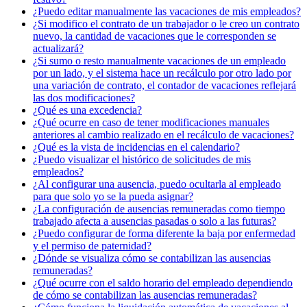
¿Puedo editar manualmente las vacaciones de mis empleados?
¿Si modifico el contrato de un trabajador o le creo un contrato
nuevo, la cantidad de vacaciones que le corresponden se
actualizará?
¿Si sumo o resto manualmente vacaciones de un empleado
por un lado, y el sistema hace un recálculo por otro lado por
una variación de contrato, el contador de vacaciones reflejará
las dos modificaciones?
¿Qué es una excedencia?
¿Qué ocurre en caso de tener modificaciones manuales
anteriores al cambio realizado en el recálculo de vacaciones?
¿Qué es la vista de incidencias en el calendario?
¿Puedo visualizar el histórico de solicitudes de mis
empleados?
¿Al configurar una ausencia, puedo ocultarla al empleado
para que solo yo se la pueda asignar?
¿La configuración de ausencias remuneradas como tiempo
trabajado afecta a ausencias pasadas o solo a las futuras?
¿Puedo configurar de forma diferente la baja por enfermedad
y el permiso de paternidad?
¿Dónde se visualiza cómo se contabilizan las ausencias
remuneradas?
¿Qué ocurre con el saldo horario del empleado dependiendo
de cómo se contabilizan las ausencias remuneradas?