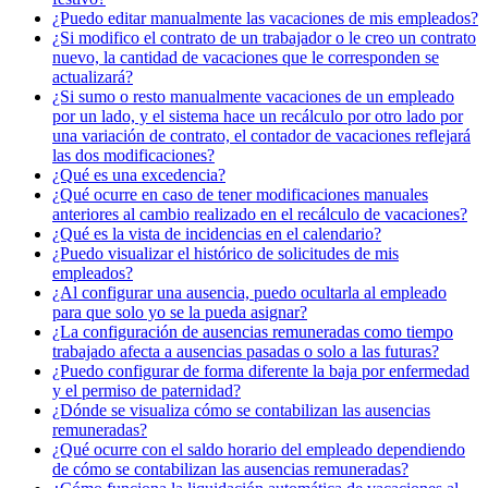
¿Puedo editar manualmente las vacaciones de mis empleados?
¿Si modifico el contrato de un trabajador o le creo un contrato
nuevo, la cantidad de vacaciones que le corresponden se
actualizará?
¿Si sumo o resto manualmente vacaciones de un empleado
por un lado, y el sistema hace un recálculo por otro lado por
una variación de contrato, el contador de vacaciones reflejará
las dos modificaciones?
¿Qué es una excedencia?
¿Qué ocurre en caso de tener modificaciones manuales
anteriores al cambio realizado en el recálculo de vacaciones?
¿Qué es la vista de incidencias en el calendario?
¿Puedo visualizar el histórico de solicitudes de mis
empleados?
¿Al configurar una ausencia, puedo ocultarla al empleado
para que solo yo se la pueda asignar?
¿La configuración de ausencias remuneradas como tiempo
trabajado afecta a ausencias pasadas o solo a las futuras?
¿Puedo configurar de forma diferente la baja por enfermedad
y el permiso de paternidad?
¿Dónde se visualiza cómo se contabilizan las ausencias
remuneradas?
¿Qué ocurre con el saldo horario del empleado dependiendo
de cómo se contabilizan las ausencias remuneradas?