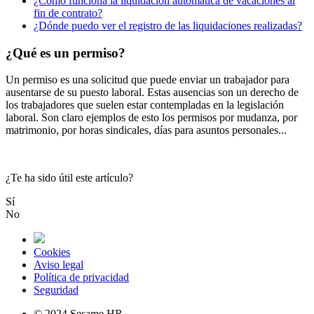
¿Cómo funciona la liquidación automática de vacaciones al
fin de contrato?
¿Dónde puedo ver el registro de las liquidaciones realizadas?
¿Qué es un permiso?
Un
permiso
es
una
solicitud
que
puede
enviar
un
trabajador
para
ausentarse
de
su
puesto
laboral
.
Estas
ausencias
son
un
derecho
de
los
trabajadores
que
suelen
estar
contempladas
en
la
legislaci
ó
n
laboral
.
Son
claro
ejemplos
de
esto
los
permisos
por
mudanza
,
por
matrimonio
,
por
horas
sindicales
,
d
í
as
para
asuntos
personales
.
.
.
¿Te ha sido útil este artículo?
Sí
No
Cookies
Aviso legal
Política de privacidad
Seguridad
© 2024 Sesame HR