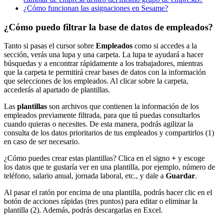
¿Cómo funcionan las asignaciones en Sesame?
¿Cómo puedo filtrar la base de datos de empleados?
Tanto
si
pasas
el
cursor
sobre
Empleados
como
si
accedes
a
la
secci
ó
n
,
ver
á
s
una
lupa
y
una
carpeta
.
La
lupa
te
ayudar
á
a
hacer
b
ú
squedas
y
a
encontrar
r
á
pidamente
a
los
trabajadores
,
mientras
que
la
carpeta
te
permitir
á
crear
bases
de
datos
con
la
informaci
ó
n
que
selecciones
de
los
empleados
.
Al
clicar
sobre
la
carpeta
,
acceder
á
s
al
apartado
de
plantillas
.
Las
plantillas
son
archivos
que
contienen
la
informaci
ó
n
de
los
empleados
previamente
filtrada
,
para
que
t
ú
puedas
consultarlos
cuando
quieras
o
necesites
.
De
esta
manera
,
podr
á
s
agilizar
la
consulta
de
los
datos
prioritarios
de
tus
empleados
y
compartirlos
(
1
)
en
caso
de
ser
necesario
.
¿
C
ó
mo
puedes
crear
estas
plantillas
?
Clica
en
el
signo
+
y
escoge
los
datos
que
te
gustar
í
a
ver
en
una
plantilla
,
por
ejemplo
,
n
ú
mero
de
tel
é
fono
,
salario
anual
,
jornada
laboral
,
etc
.
,
y
dale
a
Guardar
.
Al
pasar
el
rat
ó
n
por
encima
de
una
plantilla
,
podr
á
s
hacer
clic
en
el
bot
ó
n
de
acciones
r
á
pidas
(
tres
puntos
)
para
editar
o
eliminar
la
plantilla
(
2
)
.
Adem
á
s
,
podr
á
s
descargarlas
en
Excel
.