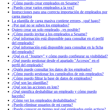
¿Cómo puedo crear empleados en Sesame?
¿Puedo crear varios empleados a la vez?
Instrucciones para una correcta importación de empleados por
carga masiva
La plantilla de carga masiva contiene errores, ¿qué hago?
¿Por qué no se suben los empleados?
Quiero crear un solo empleado, ¿es posible?
¿Cómo puedo invitar a los empleados a Sesame?
¿Qué información está disponible para consultar en el perfil
del empleado?
¿Qué información está disponible para consultar en la ficha
del empleado?
¿Qué es el "Journey" y cómo puedo configurar su visibilidad?
¿Qué puedo gestionar desde el apartado "Accesos" en el
perfil del empleado?
¿Quién puede consultar los datos de los empleados?
¿Cómo puedo gestionar los cumpleaños de mis empleados?
¿Cómo puedo filtrar la base de datos de empleados?
¿Qué son las plantillas?
¿Qué son las acciones en lote?
¿Qué significa deshabilitar un empleado y cómo puedo
hacerlo?
¿Cómo ver los empleados deshabilitados?
¿Puedo eliminar usuarios de mi cuenta?
¿Puedo conocer en tiempo real qué empleados están activos?