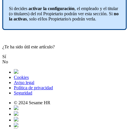
Si
decides
activar
la
configuraci
ó
n
,
el
empleado
y
el
titular
(
o
titulares
)
del
rol
Propietario
podr
á
n
ver
esta
secci
ó
n
.
Si
no
la
activas
,
solo
el
/
los
Propietario
/
s
podr
á
n
verla
.
¿Te ha sido útil este artículo?
Sí
No
Cookies
Aviso legal
Política de privacidad
Seguridad
© 2024 Sesame HR