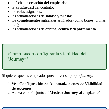
la
fecha
de
creaci
ó
n
del
empleado
;
la
antig
ü
edad
del
contrato
;
los
roles
asignados
;
las
actualizaciones
de
salario
y
puesto
;
los
complementos
salariales
asignados
(
como
bonos
,
primas
,
etc
.
)
;
las
actualizaciones
de
oficina
,
centro
y
departamento
.
¿
C
ó
mo
puedo
configurar
la
visibilidad
del
“
Journey
”
?
Si
quieres
que
los
empleados
puedan
ver
su
propio
journey
:
Ve
a
Configuraci
ó
n
>
>
Automatizaciones
>
>
Visibilidad
de
secciones
.
Activa
el
bot
ó
n
junto
a
“
Mostrar
Journey
al
empleado
”
.