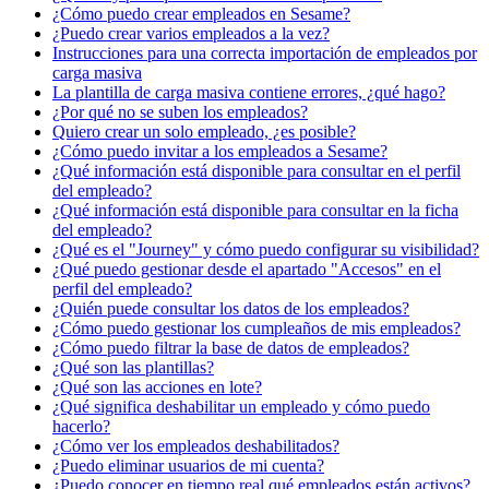
¿Cómo puedo crear empleados en Sesame?
¿Puedo crear varios empleados a la vez?
Instrucciones para una correcta importación de empleados por
carga masiva
La plantilla de carga masiva contiene errores, ¿qué hago?
¿Por qué no se suben los empleados?
Quiero crear un solo empleado, ¿es posible?
¿Cómo puedo invitar a los empleados a Sesame?
¿Qué información está disponible para consultar en el perfil
del empleado?
¿Qué información está disponible para consultar en la ficha
del empleado?
¿Qué es el "Journey" y cómo puedo configurar su visibilidad?
¿Qué puedo gestionar desde el apartado "Accesos" en el
perfil del empleado?
¿Quién puede consultar los datos de los empleados?
¿Cómo puedo gestionar los cumpleaños de mis empleados?
¿Cómo puedo filtrar la base de datos de empleados?
¿Qué son las plantillas?
¿Qué son las acciones en lote?
¿Qué significa deshabilitar un empleado y cómo puedo
hacerlo?
¿Cómo ver los empleados deshabilitados?
¿Puedo eliminar usuarios de mi cuenta?
¿Puedo conocer en tiempo real qué empleados están activos?