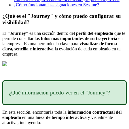
¿Cómo funcionan las asignaciones en Sesame?
¿Qué es el "Journey" y cómo puedo configurar su
visibilidad?
El
“
Journey
”
es
una
secci
ó
n
dentro
del
perfil
del
empleado
que
te
permite
consultar
los
hitos
m
á
s
importantes
de
su
trayectoria
en
la
empresa
.
Es
una
herramienta
clave
para
visualizar
de
forma
clara
,
sencilla
e
interactiva
la
evoluci
ó
n
de
cada
empleado
en
tu
empresa
.
¿
Qu
é
informaci
ó
n
puedo
ver
en
el
“
Journey
”
?
En
esta
secci
ó
n
,
encontrar
á
s
toda
la
informaci
ó
n
contractual
del
empleado
en
una
l
í
nea
de
tiempo
interactiva
y
visualmente
atractiva
,
incluyendo
: