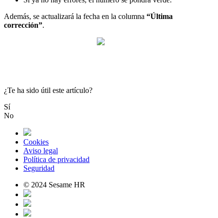
Adem
á
s
,
se
actualizar
á
la
fecha
en
la
columna
“
Ú
ltima
correcci
ó
n
”
.
¿Te ha sido útil este artículo?
Sí
No
Cookies
Aviso legal
Política de privacidad
Seguridad
© 2024 Sesame HR