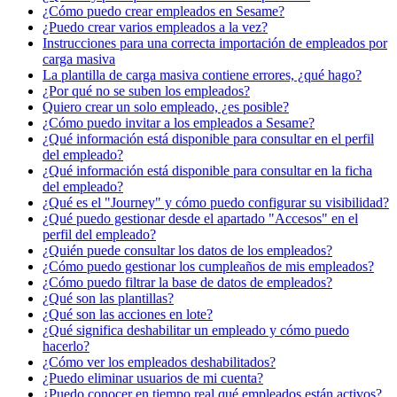
¿Cómo puedo crear empleados en Sesame?
¿Puedo crear varios empleados a la vez?
Instrucciones para una correcta importación de empleados por
carga masiva
La plantilla de carga masiva contiene errores, ¿qué hago?
¿Por qué no se suben los empleados?
Quiero crear un solo empleado, ¿es posible?
¿Cómo puedo invitar a los empleados a Sesame?
¿Qué información está disponible para consultar en el perfil
del empleado?
¿Qué información está disponible para consultar en la ficha
del empleado?
¿Qué es el "Journey" y cómo puedo configurar su visibilidad?
¿Qué puedo gestionar desde el apartado "Accesos" en el
perfil del empleado?
¿Quién puede consultar los datos de los empleados?
¿Cómo puedo gestionar los cumpleaños de mis empleados?
¿Cómo puedo filtrar la base de datos de empleados?
¿Qué son las plantillas?
¿Qué son las acciones en lote?
¿Qué significa deshabilitar un empleado y cómo puedo
hacerlo?
¿Cómo ver los empleados deshabilitados?
¿Puedo eliminar usuarios de mi cuenta?
¿Puedo conocer en tiempo real qué empleados están activos?