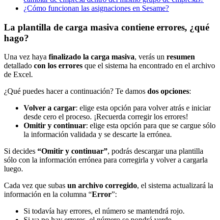
¿Cómo funcionan las asignaciones en Sesame?
La plantilla de carga masiva contiene errores, ¿qué
hago?
Una
vez
haya
finalizado
la
carga
masiva
,
ver
á
s
un
resumen
detallado
con
los
errores
que
el
sistema
ha
encontrado
en
el
archivo
de
Excel
.
¿
Qu
é
puedes
hacer
a
continuaci
ó
n
?
Te
damos
dos
opciones
:
Volver
a
cargar
:
elige
esta
opci
ó
n
para
volver
atr
á
s
e
iniciar
desde
cero
el
proceso
.
¡
Recuerda
corregir
los
errores
!
Omitir
y
continuar
:
elige
esta
opci
ó
n
para
que
se
cargue
s
ó
lo
la
informaci
ó
n
validada
y
se
descarte
la
err
ó
nea
.
Si
decides
“
Omitir
y
continuar
”
,
podr
á
s
descargar
una
plantilla
s
ó
lo
con
la
informaci
ó
n
err
ó
nea
para
corregirla
y
volver
a
cargarla
luego
.
Cada
vez
que
subas
un
archivo
corregido
,
el
sistema
actualizar
á
la
informaci
ó
n
en
la
columna
“
Error
”
:
Si
todav
í
a
hay
errores
,
el
n
ú
mero
se
mantendr
á
rojo
.
Si
ya
no
hay
errores
,
el
n
ú
mero
se
pondr
á
verde
.