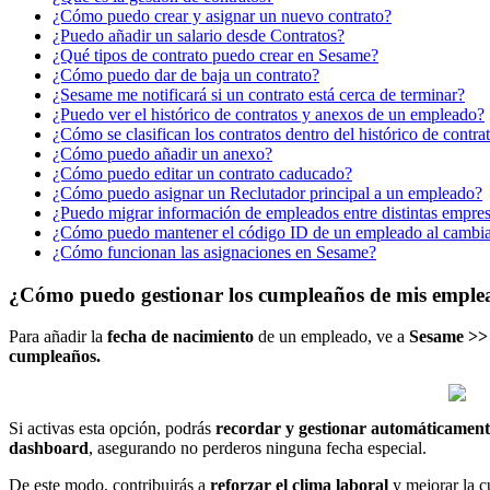
¿Cómo puedo crear y asignar un nuevo contrato?
¿Puedo añadir un salario desde Contratos?
¿Qué tipos de contrato puedo crear en Sesame?
¿Cómo puedo dar de baja un contrato?
¿Sesame me notificará si un contrato está cerca de terminar?
¿Puedo ver el histórico de contratos y anexos de un empleado?
¿Cómo se clasifican los contratos dentro del histórico de contra
¿Cómo puedo añadir un anexo?
¿Cómo puedo editar un contrato caducado?
¿Cómo puedo asignar un Reclutador principal a un empleado?
¿Puedo migrar información de empleados entre distintas empres
¿Cómo puedo mantener el código ID de un empleado al cambia
¿Cómo funcionan las asignaciones en Sesame?
¿Cómo puedo gestionar los cumpleaños de mis emple
Para
a
ñ
adir
la
fecha
de
nacimiento
de
un
empleado
,
ve
a
Sesame
>
>
cumplea
ñ
os
.
Si
activas
esta
opci
ó
n
,
podr
á
s
recordar
y
gestionar
autom
á
ticament
dashboard
,
asegurando
no
perderos
ninguna
fecha
especial
.
De
este
modo
,
contribuir
á
s
a
reforzar
el
clima
laboral
y
mejorar
la
c