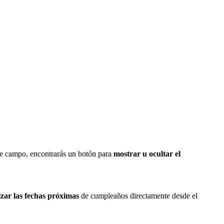
e
campo
,
encontrar
á
s
un
bot
ó
n
para
mostrar
u
ocultar
el
izar
las
fechas
pr
ó
ximas
de
cumplea
ñ
os
directamente
desde
el