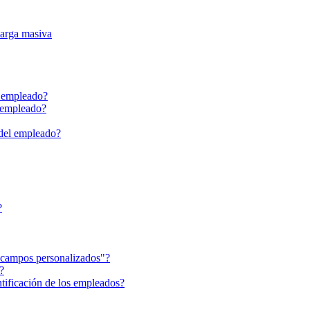
carga masiva
l empleado?
l empleado?
 del empleado?
?
e campos personalizados"?
?
ificación de los empleados?