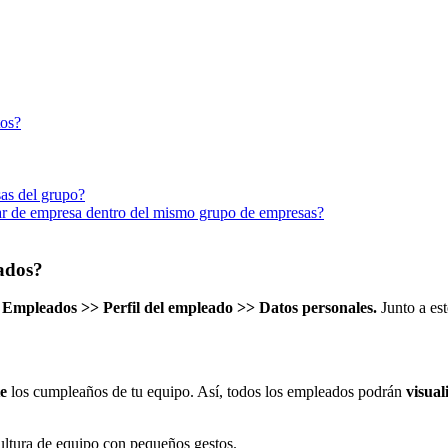
tos?
as del grupo?
r de empresa dentro del mismo grupo de empresas?
ados?
Empleados
>
>
Perfil
del
empleado
>
>
Datos
personales
.
Junto
a
est
e
los
cumplea
ñ
os
de
tu
equipo
.
As
í
,
todos
los
empleados
podr
á
n
visual
ultura
de
equipo
con
peque
ñ
os
gestos
.