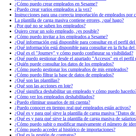
¿Cómo puedo crear empleados en Sesame?
¿Puedo crear varios empleados a la vez?
Instrucciones para una correcta importación de empleados por 
La plantilla de carga masiva contiene errores, ¿qué hago?
¿Por qué no se suben los empleados?
Quiero crear un solo empleado, ¿es posible?
¿Cómo puedo invitar a los empleados a Sesame?
¿Qué información está disponible para consultar en el perfil de
¿Qué información está disponible para consultar en la ficha de
¿Qué es el "Journey" y cómo puedo configurar su visibilidad?
¿Qué puedo gestionar desde el apartado "Accesos" en el perfil
¿Quién puede consultar los datos de los empleados?
¿Cómo puedo gestionar los cumpleaños de mis empleados?
¿Cómo puedo filtrar la base de datos de empleados?
¿Qué son las plantillas?
¿Qué son las acciones en lote?
¿Qué significa deshabilitar un empleado y cómo puedo hacerlo
¿Cómo ver los empleados deshabilitados?
¿Puedo eliminar usuarios de mi cuenta?
¿Puedo conocer en tiempo real qué empleados están activos?
¿Qué es y para qué sirve la plantilla de carga masiva "Datos d
¿Qué es y para qué sirve la plantilla de carga masiva de salarios
¿Cómo puedo subir o modificar masivamente el número de ident
¿Cómo puedo acceder al histórico de importaciones?
¿Qué es la gestión de contratos?