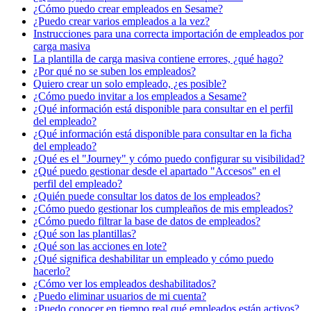
¿Cómo puedo crear empleados en Sesame?
¿Puedo crear varios empleados a la vez?
Instrucciones para una correcta importación de empleados por
carga masiva
La plantilla de carga masiva contiene errores, ¿qué hago?
¿Por qué no se suben los empleados?
Quiero crear un solo empleado, ¿es posible?
¿Cómo puedo invitar a los empleados a Sesame?
¿Qué información está disponible para consultar en el perfil
del empleado?
¿Qué información está disponible para consultar en la ficha
del empleado?
¿Qué es el "Journey" y cómo puedo configurar su visibilidad?
¿Qué puedo gestionar desde el apartado "Accesos" en el
perfil del empleado?
¿Quién puede consultar los datos de los empleados?
¿Cómo puedo gestionar los cumpleaños de mis empleados?
¿Cómo puedo filtrar la base de datos de empleados?
¿Qué son las plantillas?
¿Qué son las acciones en lote?
¿Qué significa deshabilitar un empleado y cómo puedo
hacerlo?
¿Cómo ver los empleados deshabilitados?
¿Puedo eliminar usuarios de mi cuenta?
¿Puedo conocer en tiempo real qué empleados están activos?