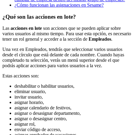
¿Cómo funcionan las asignaciones en Sesame?
¿Qué son las acciones en lote?
Las
acciones
en
lote
son
acciones
que
se
pueden
aplicar
sobre
varios
usuarios
al
mismo
tiempo
.
Para
usar
esta
opci
ó
n
,
es
necesario
tener
un
rol
general
y
acceder
a
la
secci
ó
n
de
Empleados
.
Una
vez
en
Empleados
,
tendr
á
s
que
seleccionar
varios
usuarios
desde
el
c
í
rculo
que
est
á
delante
de
cada
nombre
.
Cuando
hayas
completado
tu
selecci
ó
n
,
ver
á
s
un
men
ú
superior
desde
el
que
podr
á
s
aplicar
acciones
para
varios
usuarios
a
la
vez
.
Estas
acciones
son
:
deshabilitar
o
habilitar
usuarios
,
eliminar
usuario
,
invitar
usuario
,
asignar
horario
,
asignar
calendario
de
festivos
,
asignar
o
desasignar
departamento
,
asignar
o
desasignar
centro
,
asignar
rol
,
enviar
c
ó
digo
de
acceso
,
asignar
aprobador
de
vacaciones
,