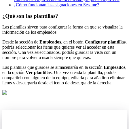
¿Cómo funcionan las asignaciones en Sesame?
¿Qué son las plantillas?
Las
plantillas
sirven
para
configurar
la
forma
en
que
se
visualiza
la
informaci
ó
n
de
los
empleados
.
Desde
la
secci
ó
n
de
Empleados
,
en
el
bot
ó
n
Configurar
plantillas
,
podr
á
s
seleccionar
los
í
tems
que
quieres
ver
al
acceder
en
esta
secci
ó
n
.
Una
vez
seleccionados
,
podr
á
s
guardar
la
vista
con
un
nombre
para
volver
a
usarla
siempre
que
quieras
.
Las
plantillas
que
guardes
se
almacenar
á
n
en
la
secci
ó
n
Empleados
,
en
la
opci
ó
n
Ver
plantillas
.
Una
vez
creada
la
plantilla
,
podr
á
s
compartirla
con
alguien
de
tu
equipo
,
editarla
para
a
ñ
adir
o
eliminar
í
tems
y
descargarla
desde
el
icono
de
descarga
de
la
derecha
.