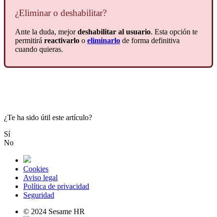
¿
Eliminar
o
deshabilitar
?
Ante
la
duda
,
mejor
deshabilitar
al
usuario
.
Esta
opci
ó
n
te
permitir
á
reactivarlo
o
eliminarlo
de
forma
definitiva
cuando
quieras
.
¿Te ha sido útil este artículo?
Sí
No
Cookies
Aviso legal
Política de privacidad
Seguridad
© 2024 Sesame HR