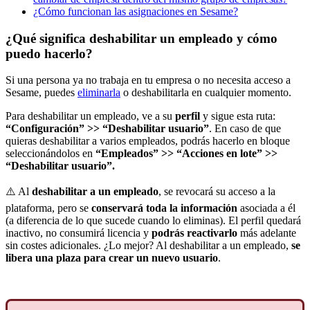
¿Cómo funcionan las asignaciones en Sesame?
¿Qué significa deshabilitar un empleado y cómo
puedo hacerlo?
Si
una
persona
ya
no
trabaja
en
tu
empresa
o
no
necesita
acceso
a
Sesame
,
puedes
eliminarla
o
deshabilitarla
en
cualquier
momento
.
Para
deshabilitar
un
empleado
,
ve
a
su
perfil
y
sigue
esta
ruta
:
“
Configuraci
ó
n
”
>
>
“
Deshabilitar
usuario
”
.
En
caso
de
que
quieras
deshabilitar
a
varios
empleados
,
podr
á
s
hacerlo
en
bloque
seleccion
á
ndolos
en
“
Empleados
”
>
>
“
Acciones
en
lote
”
>
>
“
Deshabilitar
usuario
”
.
⚠
Al
deshabilitar
a
un
empleado
,
se
revocar
á
su
acceso
a
la
plataforma
,
pero
se
conservar
á
toda
la
informaci
ó
n
asociada
a
é
l
(
a
diferencia
de
lo
que
sucede
cuando
lo
eliminas
)
.
El
perfil
quedar
á
inactivo
,
no
consumir
á
licencia
y
podr
á
s
reactivarlo
m
á
s
adelante
sin
costes
adicionales
.
¿
Lo
mejor
?
Al
deshabilitar
a
un
empleado
,
se
libera
una
plaza
para
crear
un
nuevo
usuario
.