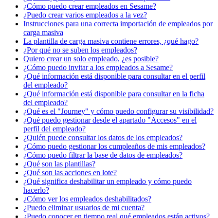
¿Cómo puedo crear empleados en Sesame?
¿Puedo crear varios empleados a la vez?
Instrucciones para una correcta importación de empleados por
carga masiva
La plantilla de carga masiva contiene errores, ¿qué hago?
¿Por qué no se suben los empleados?
Quiero crear un solo empleado, ¿es posible?
¿Cómo puedo invitar a los empleados a Sesame?
¿Qué información está disponible para consultar en el perfil
del empleado?
¿Qué información está disponible para consultar en la ficha
del empleado?
¿Qué es el "Journey" y cómo puedo configurar su visibilidad?
¿Qué puedo gestionar desde el apartado "Accesos" en el
perfil del empleado?
¿Quién puede consultar los datos de los empleados?
¿Cómo puedo gestionar los cumpleaños de mis empleados?
¿Cómo puedo filtrar la base de datos de empleados?
¿Qué son las plantillas?
¿Qué son las acciones en lote?
¿Qué significa deshabilitar un empleado y cómo puedo
hacerlo?
¿Cómo ver los empleados deshabilitados?
¿Puedo eliminar usuarios de mi cuenta?
¿Puedo conocer en tiempo real qué empleados están activos?