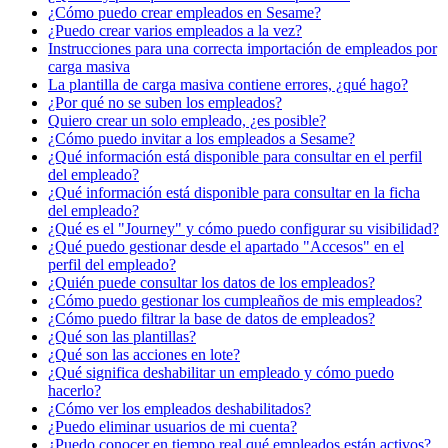
¿Cómo puedo crear empleados en Sesame?
¿Puedo crear varios empleados a la vez?
Instrucciones para una correcta importación de empleados por
carga masiva
La plantilla de carga masiva contiene errores, ¿qué hago?
¿Por qué no se suben los empleados?
Quiero crear un solo empleado, ¿es posible?
¿Cómo puedo invitar a los empleados a Sesame?
¿Qué información está disponible para consultar en el perfil
del empleado?
¿Qué información está disponible para consultar en la ficha
del empleado?
¿Qué es el "Journey" y cómo puedo configurar su visibilidad?
¿Qué puedo gestionar desde el apartado "Accesos" en el
perfil del empleado?
¿Quién puede consultar los datos de los empleados?
¿Cómo puedo gestionar los cumpleaños de mis empleados?
¿Cómo puedo filtrar la base de datos de empleados?
¿Qué son las plantillas?
¿Qué son las acciones en lote?
¿Qué significa deshabilitar un empleado y cómo puedo
hacerlo?
¿Cómo ver los empleados deshabilitados?
¿Puedo eliminar usuarios de mi cuenta?
¿Puedo conocer en tiempo real qué empleados están activos?