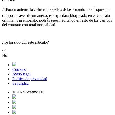
⚠
Para
mantener
la
coherencia
de
los
datos
,
cuando
modifiques
un
campo
a
trav
é
s
de
un
anexo
,
este
quedar
á
bloqueado
en
el
contrato
original
.
Sin
embargo
,
podr
á
s
seguir
editando
el
resto
de
los
campos
del
contrato
con
total
normalidad
.
¿Te ha sido útil este artículo?
Sí
No
Cookies
Aviso legal
Política de privacidad
Seguridad
© 2024 Sesame HR