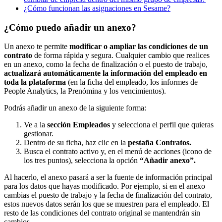
¿Cómo funcionan las asignaciones en Sesame?
¿Cómo puedo añadir un anexo?
Un
anexo
te
permite
modificar
o
ampliar
las
condiciones
de
un
contrato
de
forma
r
á
pida
y
segura
.
Cualquier
cambio
que
realices
en
un
anexo
,
como
la
fecha
de
finalizaci
ó
n
o
el
puesto
de
trabajo
,
actualizar
á
autom
á
ticamente
la
informaci
ó
n
del
empleado
en
toda
la
plataforma
(
en
la
ficha
del
empleado
,
los
informes
de
People
Analytics
,
la
Pren
ó
mina
y
los
vencimientos
)
.
Podr
á
s
a
ñ
adir
un
anexo
de
la
siguiente
forma
:
Ve
a
la
secci
ó
n
Empleados
y
selecciona
el
perfil
que
quieras
gestionar
.
Dentro
de
su
ficha
,
haz
clic
en
la
pesta
ñ
a
Contratos
.
Busca
el
contrato
activo
y
,
en
el
men
ú
de
acciones
(
icono
de
los
tres
puntos
)
,
selecciona
la
opci
ó
n
“
A
ñ
adir
anexo
”
.
Al
hacerlo
,
el
anexo
pasar
á
a
ser
la
fuente
de
informaci
ó
n
principal
para
los
datos
que
hayas
modificado
.
Por
ejemplo
,
si
en
el
anexo
cambias
el
puesto
de
trabajo
y
la
fecha
de
finalizaci
ó
n
del
contrato
,
estos
nuevos
datos
ser
á
n
los
que
se
muestren
para
el
empleado
.
El
resto
de
las
condiciones
del
contrato
original
se
mantendr
á
n
sin
cambios
.