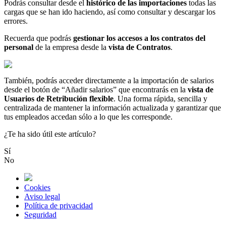
Podr
á
s
consultar
desde
el
hist
ó
rico
de
las
importaciones
todas
las
cargas
que
se
han
ido
haciendo
,
as
í
como
consultar
y
descargar
los
errores
.
Recuerda
que
podr
á
s
gestionar
los
accesos
a
los
contratos
del
personal
de
la
empresa
desde
la
vista
de
Contratos
.
Tambi
é
n
,
podr
á
s
acceder
directamente
a
la
importaci
ó
n
de
salarios
desde
el
bot
ó
n
de
“
A
ñ
adir
salarios
”
que
encontrar
á
s
en
la
vista
de
Usuarios
de
Retribuci
ó
n
flexible
.
Una
forma
r
á
pida
,
sencilla
y
centralizada
de
mantener
la
informaci
ó
n
actualizada
y
garantizar
que
tus
empleados
accedan
s
ó
lo
a
lo
que
les
corresponde
.
¿Te ha sido útil este artículo?
Sí
No
Cookies
Aviso legal
Política de privacidad
Seguridad