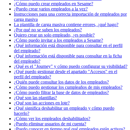
¿Cómo puedo crear empleados en Sesame?
¿Puedo crear varios empleados a la vez?
Instrucciones para una correcta importación de empleados por
carga masiva
La plantilla de carga masiva contiene errores, ¿qué hago?
¿Por qué no se suben los empleados?
Quiero crear un solo empleado, ¿es posible?
¿Cómo puedo invitar a los empleados a Sesame?
¿Qué información está disponible para consultar en el perfil
del empleado?
¿Qué información está disponible para consultar en la ficha
del empleado?
¿Qué es el "Journey" y cómo puedo configurar su visibilidad?
¿Qué puedo gestionar desde el apartado "Accesos" en el
perfil del empleado?
¿Quién puede consultar los datos de los empleados?
¿Cómo puedo gestionar los cumpleaños de mis empleados?
¿Cómo puedo filtrar la base de datos de empleados?
¿Qué son las plantillas?
¿Qué son las acciones en lote?
¿Qué significa deshabilitar un empleado y cómo puedo
hacerlo?
¿Cómo ver los empleados deshabilitados?
¿Puedo eliminar usuarios de mi cuenta?
¿Puedo conocer en tiempo real qué empleados están activos?