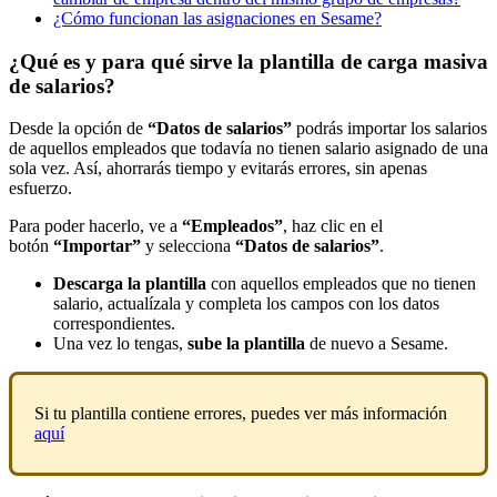
¿Cómo funcionan las asignaciones en Sesame?
¿Qué es y para qué sirve la plantilla de carga masiva
de salarios?
Desde
la
opci
ó
n
de
“
Datos
de
salarios
”
podr
á
s
importar
los
salarios
de
aquellos
empleados
que
todav
í
a
no
tienen
salario
asignado
de
una
sola
vez
.
As
í
,
ahorrar
á
s
tiempo
y
evitar
á
s
errores
,
sin
apenas
esfuerzo
.
Para
poder
hacerlo
,
ve
a
“
Empleados
”
,
haz
clic
en
el
bot
ó
n
“
Importar
”
y
selecciona
“
Datos
de
salarios
”
.
Descarga
la
plantilla
con
aquellos
empleados
que
no
tienen
salario
,
actual
í
zala
y
completa
los
campos
con
los
datos
correspondientes
.
Una
vez
lo
tengas
,
sube
la
plantilla
de
nuevo
a
Sesame
.
Si
tu
plantilla
contiene
errores
,
puedes
ver
m
á
s
informaci
ó
n
aqu
í