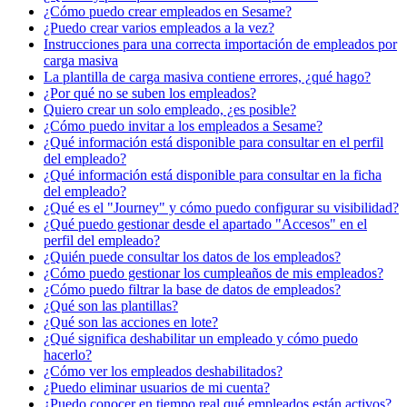
¿Cómo puedo crear empleados en Sesame?
¿Puedo crear varios empleados a la vez?
Instrucciones para una correcta importación de empleados por
carga masiva
La plantilla de carga masiva contiene errores, ¿qué hago?
¿Por qué no se suben los empleados?
Quiero crear un solo empleado, ¿es posible?
¿Cómo puedo invitar a los empleados a Sesame?
¿Qué información está disponible para consultar en el perfil
del empleado?
¿Qué información está disponible para consultar en la ficha
del empleado?
¿Qué es el "Journey" y cómo puedo configurar su visibilidad?
¿Qué puedo gestionar desde el apartado "Accesos" en el
perfil del empleado?
¿Quién puede consultar los datos de los empleados?
¿Cómo puedo gestionar los cumpleaños de mis empleados?
¿Cómo puedo filtrar la base de datos de empleados?
¿Qué son las plantillas?
¿Qué son las acciones en lote?
¿Qué significa deshabilitar un empleado y cómo puedo
hacerlo?
¿Cómo ver los empleados deshabilitados?
¿Puedo eliminar usuarios de mi cuenta?
¿Puedo conocer en tiempo real qué empleados están activos?