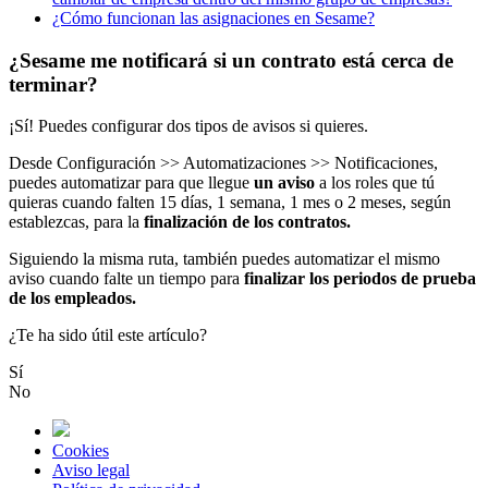
¿Cómo funcionan las asignaciones en Sesame?
¿Sesame me notificará si un contrato está cerca de
terminar?
¡
S
í
!
Puedes
configurar
dos
tipos
de
avisos
si
quieres
.
Desde
Configuraci
ó
n
>
>
Automatizaciones
>
>
Notificaciones
,
puedes
automatizar
para
que
llegue
un
aviso
a
los
roles
que
t
ú
quieras
cuando
falten
15
d
í
as
,
1
semana
,
1
mes
o
2
meses
,
seg
ú
n
establezcas
,
para
la
finalizaci
ó
n
de
los
contratos
.
Siguiendo
la
misma
ruta
,
tambi
é
n
puedes
automatizar
el
mismo
aviso
cuando
falte
un
tiempo
para
finalizar
los
periodos
de
prueba
de
los
empleados
.
¿Te ha sido útil este artículo?
Sí
No
Cookies
Aviso legal